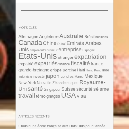
MOTS-CLÉS
Australie
Angleterre
Allemagne
Brésil
business
Canada
Chine
Emirats Arabes
Dubaï
Unis
entreprise
emploi
entrepreneur
Espagne
Etats-Unis
expatriation
etranger
expatriés
fiscalité
expatrié
france
finance
grande-bretagne
grippe porcine
Haïti
Inde
Hong Kong
japon
Mexique
investir
Londres
Indonésie
Maroc
Royaume-
New-York
Nouvelle-Zélande
risques
santé
Uni
séisme
Suisse
sécurité
Singapour
USA
travail
visa
témoignages
ARTICLES RÉCENTS
Choisir une école française aux Etats Unis pour l’année