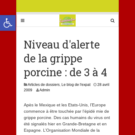
Ouvrir la barre d’outils
Niveau d'alerte
de la grippe
porcine : de 3 à 4
Articles de dossiers
,
Le blog de l'expat
28 avril
8
2009
Admin
j
u
Apès le Mexique et les Etats-Unis, l’Europe
i
commence à être touchée par l’épidé mie de
l
l
grippe porcine. Des cas humains du virus ont
e
été signalés hier en Grande-Bretagne et en
t
Espagne. L’Organisation Mondiale de la
2