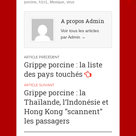
,
,
,
porcine
h1n1
Mexique
virus
A propos Admin
Voir tous les articles
par Admin
→
Navigation
Grippe porcine : la liste
de
des pays touchés
l’article
Grippe porcine : la
Thaïlande, l’Indonésie et
Hong Kong "scannent"
les passagers