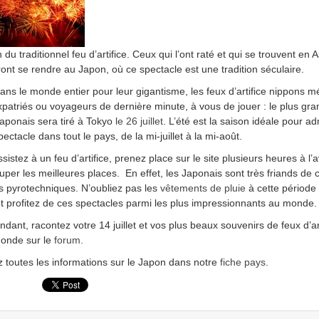
 du traditionnel feu d’artifice. Ceux qui l’ont raté et qui se trouvent en A
ront se rendre au Japon, où ce spectacle est une tradition séculaire.
ns le monde entier pour leur gigantisme, les feux d’artifice nippons mé
xpatriés ou voyageurs de dernière minute, à vous de jouer : le plus gra
 japonais sera tiré à Tokyo
le 26 juillet
. L’été est la saison idéale pour a
ectacle dans tout le pays, de la mi-juillet à la mi-août.
sistez à un feu d’artifice, prenez place sur le site plusieurs heures à l
cuper les meilleures places. En effet, les Japonais sont très friands de 
 pyrotechniques. N’oubliez pas les
vêtements de pluie
à cette période
et profitez de ces spectacles parmi les plus impressionnants au monde.
ndant, racontez votre 14 juillet et vos plus beaux souvenirs de feux d’ar
monde sur le
forum
.
 toutes les informations sur le Japon dans notre
fiche pays
.