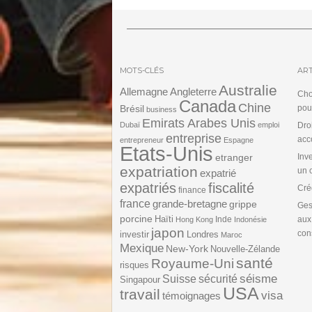
MOTS-CLÉS
ART
Australie
Angleterre
Allemagne
Cho
Canada
Chine
Brésil
pou
business
Emirats Arabes Unis
Dubaï
emploi
Dro
entreprise
acc
entrepreneur
Espagne
Etats-Unis
etranger
Inv
expatriation
un 
expatrié
expatriés
fiscalité
Cré
finance
france
grande-bretagne
grippe
Ges
porcine
Haïti
Inde
aux
Hong Kong
Indonésie
japon
cons
investir
Londres
Maroc
Mexique
New-York
Nouvelle-Zélande
santé
Royaume-Uni
risques
séisme
Suisse
sécurité
Singapour
USA
travail
visa
témoignages