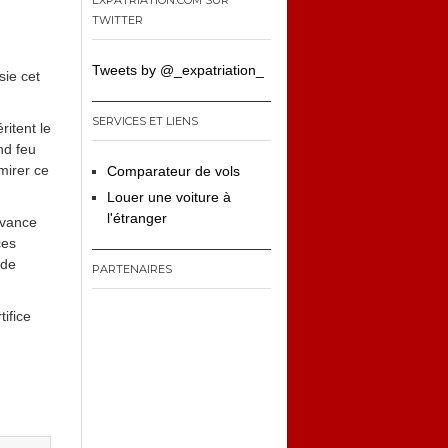
EXPATRIATION.COM SUR
TWITTER
Tweets by @_expatriation_
sie cet
SERVICES ET LIENS
ritent le
nd feu
dmirer ce
Comparateur de vols
Louer une voiture à
l'étranger
’avance
ces
 de
PARTENAIRES
tifice