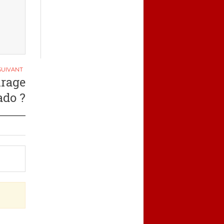
irage
ado ?