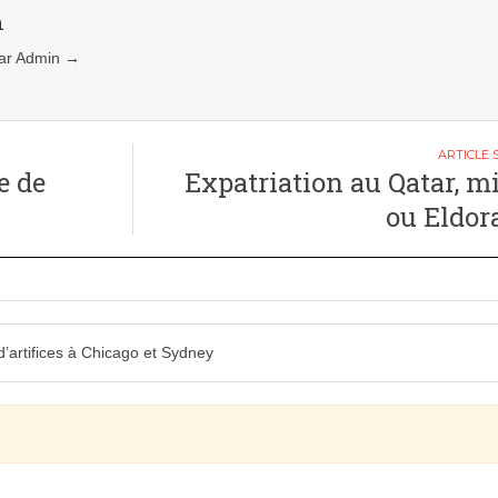
n
 par Admin
→
e de
Expatriation au Qatar, m
ou Eldor
d’artifices à Chicago et Sydney