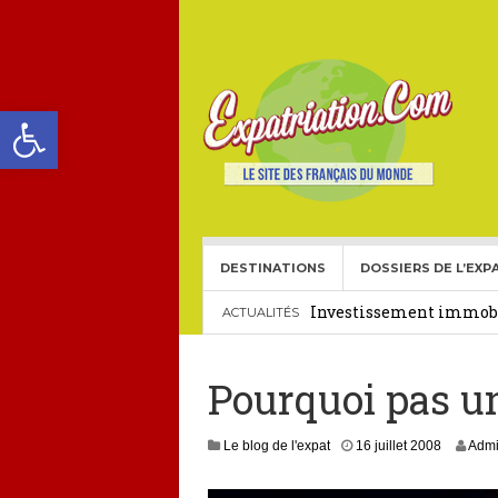
Ouvrir la barre d’outils
DESTINATIONS
DOSSIERS DE L’EXP
Choisir une école frança
Investissement immobil
ACTUALITÉS
29 décembre 2025
Pourquoi pas un
Crédit Immobilier pour
Le visa américain Gold 
Le blog de l'expat
16 juillet 2008
Adm
Héritage pour Français 