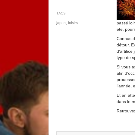
TAGS
,
passé loin
japon
loisirs
été, pour
Connus da
détour. E
d’artifice
type de sp
Si vous as
afin d’oc
prouesses
l’année, 
Et en atte
dans le 
Retrouvez