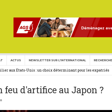
AT
ACTUS
NEWSLETTER SUR L’INTERNATIONAL
RECHERCHE
ise aux Etats Unis pour l’année 2026-2027.
27 février 2026
ier aux Etats-Unis : un choix déterminant pour les expatriés
 feu d'artifice au Japon ?
 Français Expatriés
30 novembre 2025
(Gold Card)
20 mai 2025
in
expatriés
2 novembre 2024