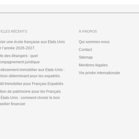
ICLES RÉCENTS
À PROPOS
isir une école française aux Etats Unis
Qui sommes-nous
r l’année 2026-2027.
Contact
its des étrangers : quel
Sitemap
ompagnement juridique
Mentions légales
estissement immobilier aux Etats-Unis :
Vie privée internationale
choix déterminant pour les expatriés
dit Immobilier pour Français Expatriés
tion de patrimoine pour les Français
 États-Unis : comment choisir le bon
eiller financier