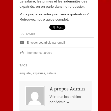
Le salaire, les primes et les indemnités des
expatriés,
on en parle dans notre dossier
.
Vous préparez votre première expatriation ?
Retrouvez notre guide complet
.
PARTAGER
Envoyer cet article par email
Imprimer cet article
TAGS
,
,
enquête
expatriés
salaire
A propos Admin
Voir tous les articles
par Admin
→