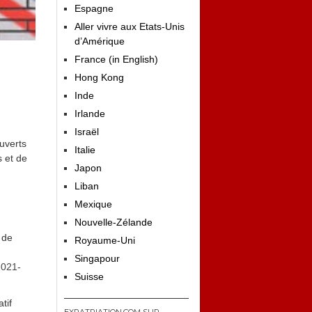
Espagne
Aller vivre aux Etats-Unis
d’Amérique
France (in English)
Hong Kong
Inde
Irlande
Israël
ouverts
Italie
s et de
Japon
Liban
Mexique
Nouvelle-Zélande
 de
Royaume-Uni
Singapour
2021-
Suisse
tif