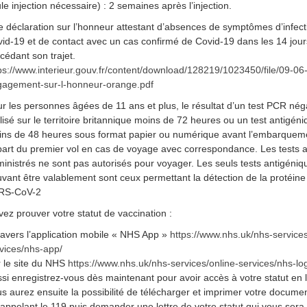
le injection nécessaire) : 2 semaines après l’injection.
 déclaration sur l’honneur attestant d’absences de symptômes d’infect
id-19 et de contact avec un cas confirmé de Covid-19 dans les 14 jour
cédant son trajet.
ps://www.interieur.gouv.fr/content/download/128219/1023450/file/09-06
agement-sur-l-honneur-orange.pdf
r les personnes âgées de 11 ans et plus, le résultat d’un test PCR néga
lisé sur le territoire britannique moins de 72 heures ou un test antigén
ns de 48 heures sous format papier ou numérique avant l’embarquem
art du premier vol en cas de voyage avec correspondance. Les tests a
inistrés ne sont pas autorisés pour voyager. Les seuls tests antigéniq
vant être valablement sont ceux permettant la détection de la protéine
RS-CoV-2
ez prouver votre statut de vaccination :
ravers l’application mobile « NHS App »
https://www.nhs.uk/nhs-services
vices/nhs-app/
 le site du NHS
https://www.nhs.uk/nhs-services/online-services/nhs-lo
si enregistrez-vous dès maintenant pour avoir accès à votre statut en l
s aurez ensuite la possibilité de télécharger et imprimer votre docume
appelant le 119 puis demander une lettre de votre statut qui vous sera