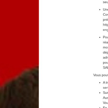
seu
Une
Cov
pré
htt
eng
Pou
réa
moi
dép
adm
pou
SA
Vous pouv
A t
ser
Sur
Aus
Vou
En 