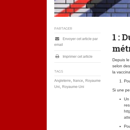
PARTAGER
1 : 
Envoyer cet article par
email
métr
Imprimer cet article
Depuis le 
selon des 
TAGS
la vaccin
,
,
Angleterre
france
Royaume
Pou
,
Uni
Royaume-Uni
Si une pe
Un 
res
htt
att
Pou