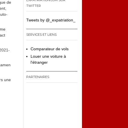
EXPATRIATION.COM SUR
ique de
TWITTER
ent,
uto-
Tweets by @_expatriation_
ôme
SERVICES ET LIENS
act
Comparateur de vols
-2021-
Louer une voiture à
l'étranger
examen
PARTENAIRES
rs une