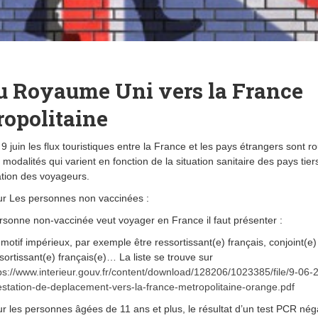
Du Royaume Uni vers la France
opolitaine
9 juin les flux touristiques entre la France et les pays étrangers sont r
modalités qui varient en fonction de la situation sanitaire des pays tier
ation des voyageurs.
r Les personnes non vaccinées :
rsonne non-vaccinée veut voyager en France il faut présenter :
motif impérieux, par exemple être ressortissant(e) français, conjoint(e)
sortissant(e) français(e)… La liste se trouve sur
ps://www.interieur.gouv.fr/content/download/128206/1023385/file/9-06-
estation-de-deplacement-vers-la-france-metropolitaine-orange.pdf
r les personnes âgées de 11 ans et plus, le résultat d’un test PCR néga