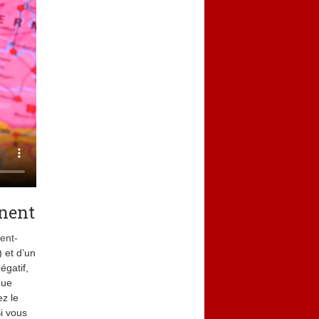
inent
tent-
) et d’un
égatif,
que
ez le
Si vous