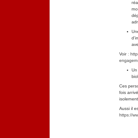
réa
moi
dép
adm
Une
d’i
ave
Voir :
htt
engageme
Un 
bio
Ces perso
fois arri
isolement.
Aussi il e
https://ww