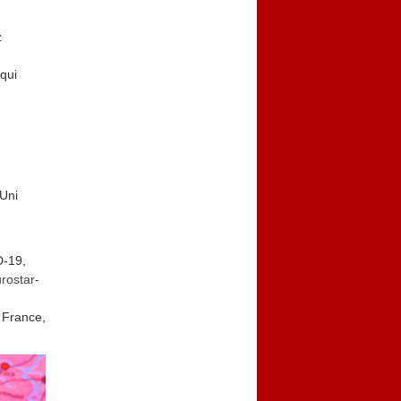
z
qui
-Uni
D-19,
rostar-
n France,