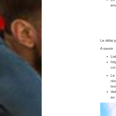
env
Le délai 
A savoir :
Lis
htt
cor
Le 
rés
tes
Vei
au 