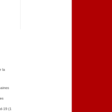
r la
maines
nes
d-19 (1