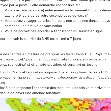
oyée par la poste. Cette démarche est possible si :
Vous avez été vacciné(e) entièrement au Royaume-Uni (vous deve
attendre 5 jours après votre seconde dose de vaccin).
Vous devez voyager dans les 4 prochaines semaines dans un pays 
demande une preuve de vaccination.
Vous ne pouvez pas accéder à l’application ou service en ligne.
pour recevoir le courrier du NHS est estimé à 7 jours.
te des centres en mesure de pratiquer les tests Covid-19 au Royaume
ps://www.gov.uk/government/publications/list-of-private-providers-of-
onavirus-testing/list-of-private-providers-of-coronavirus-testing
London Medical Laboratory propose différentes options de tests COVI
ervation en ligne sur :
https://www.privatecoronavirustests.com/page/eu
ting
llez à bien respecter l’ensemble des mesures, une fois votre arrivée e
risque de payer une amende forfaitaire.