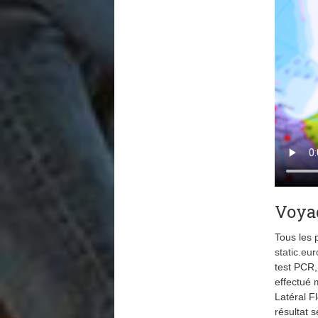
Voyag
Tous les 
static.e
test PCR,
effectué 
Latéral F
résultat 