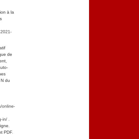
ion à la
s
-2021-
tif
ique de
ent,
uto-
ues
 N du
/online-
g-in/
.
igne.
nt PDF.