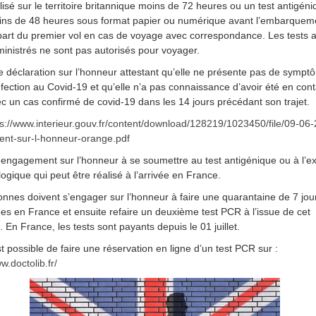
lisé sur le territoire britannique moins de 72 heures ou un test antigén
ns de 48 heures sous format papier ou numérique avant l’embarquem
art du premier vol en cas de voyage avec correspondance. Les tests a
inistrés ne sont pas autorisés pour voyager.
 déclaration sur l’honneur attestant qu’elle ne présente pas de sympt
nfection au Covid-19 et qu’elle n’a pas connaissance d’avoir été en cont
c un cas confirmé de covid-19 dans les 14 jours précédant son trajet.
ps://www.interieur.gouv.fr/content/download/128219/1023450/file/09-06
nt-sur-l-honneur-orange.pdf
engagement sur l’honneur à se soumettre au test antigénique ou à l’
logique qui peut être réalisé à l’arrivée en France.
nnes doivent s’engager sur l’honneur à faire une quarantaine de 7 jou
vées en France et ensuite refaire un deuxième test PCR à l’issue de cet
 En France, les tests sont payants depuis le 01 juillet.
st possible de faire une réservation en ligne d’un test PCR sur :
w.doctolib.fr/