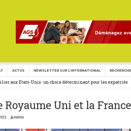
AT
ACTUS
NEWSLETTER SUR L’INTERNATIONAL
RECHERCHE
ise aux Etats Unis pour l’année 2026-2027.
27 février 2026
ier aux Etats-Unis : un choix déterminant pour les expatriés
e Royaume Uni et la France
 Français Expatriés
30 novembre 2025
(Gold Card)
20 mai 2025
1
 2021
Admin
expatriés
2 novembre 2024
2
n