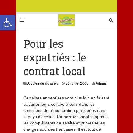
Ouvrir la barre d’outils
Pour les
expatriés : le
contrat local
8
Articles de dossiers
26 juillet 2008
Admin
j
u
Certaines entreprises vont plus loin en faisant
i
travailler leurs collaborateurs dans les
l
l
conditions de rémunération pratiquées dans
e
le pays d’accueil.
Un contrat local
supprime
t
les compléments de salaire et primes et les
2
charges sociales françaises. Il est tout de
0