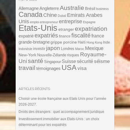
Australie
Angleterre
Allemagne
Brésil
business
Canada
Chine
Emirats Arabes
Dubaï
Unis
entreprise
emploi
entrepreneur
Espagne
Etats-Unis
expatriation
etranger
expatriés
fiscalité
expatrié
france
finance
grande-bretagne
grippe porcine
Haïti
Inde
Hong Kong
japon
Mexique
investir
Londres
Indonésie
Maroc
Royaume-
New-York
Nouvelle-Zélande
risques
santé
Uni
séisme
Suisse
sécurité
Singapour
USA
travail
visa
témoignages
ARTICLES RÉCENTS
Choisir une école française aux Etats Unis pour l’année
2026-2027.
Droits des étrangers : quel accompagnement juridique
Investissement immobilier aux Etats-Unis : un choix
déterminant pour les expatriés