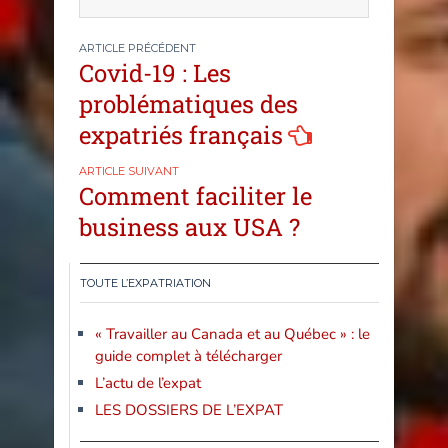
Covid-19 : Les
problématiques des
expatriés français
Comment faciliter le
business aux USA ?
TOUTE L’EXPATRIATION
« Travailler au Canada et au Québec » : le
guide complet à télécharger
L’actu de l’expat
LES DOSSIERS DE L’EXPAT