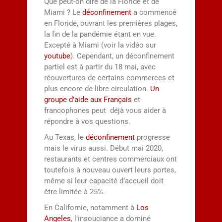
Que peut-on dire de la Floride et de
Miami ? Le
déconfinement
a commencé
en Floride, ouvrant les premières plages,
la fin de la pandémie étant en vue.
Excepté à Miami (voir la vidéo sur
youtube
). Cependant, un déconfinement
partiel est à partir du 18 mai, avec
réouvertures de certains commerces et
plus encore de libre circulation.
Un
groupe d’aide aux Français
et
francophones peut déjà vous aider à
répondre à vos questions.
Au Texas, le
déconfinement
progresse
mais le virus aussi. Début mai 2020,
restaurants et centres commerciaux ont
toutefois à nouveau ouvert leurs portes,
même si leur capacité d’accueil doit
être limitée à 25%.
En Californie, notamment à
Los
Angeles
, l’insouciance a dominé