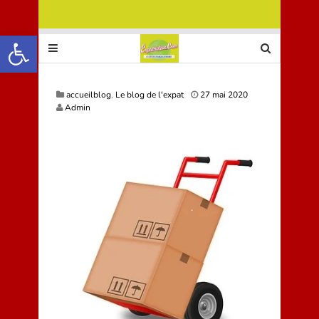
Ouvrir la barre d’outils
2
accueilblog
,
Le blog de l'expat
27 mai 2020
9
Admin
m
a
i
2
0
2
0