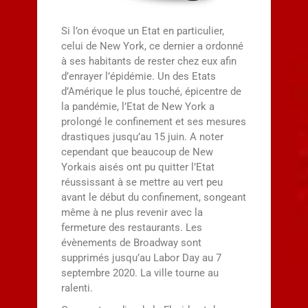
Si l’on évoque un Etat en particulier,
celui de New York, ce dernier a ordonné
à ses habitants de rester chez eux afin
d’enrayer l’épidémie. Un des Etats
d’Amérique le plus touché, épicentre de
la pandémie, l’Etat de New York a
prolongé le confinement et ses mesures
drastiques jusqu’au 15 juin. A noter
cependant que beaucoup de New
Yorkais aisés ont pu quitter l’Etat
réussissant à se mettre au vert peu
avant le début du confinement, songeant
même à ne plus revenir avec la
fermeture des restaurants. Les
évènements de Broadway sont
supprimés jusqu’au Labor Day au 7
septembre 2020. La ville tourne au
ralenti.