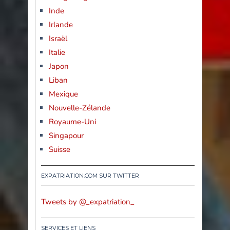
Inde
Irlande
Israël
Italie
Japon
Liban
Mexique
Nouvelle-Zélande
Royaume-Uni
Singapour
Suisse
EXPATRIATION.COM SUR TWITTER
Tweets by @_expatriation_
SERVICES ET LIENS