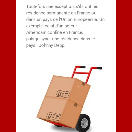
Toutefois une exception, s’ils ont leur
résidence permanente en France ou
dans un pays de l’Union Européenne. Un
exemple, celui d’un acteur
Américain confiné en France,
puisqu’ayant une résidence dans le
pays : Johnny Depp.