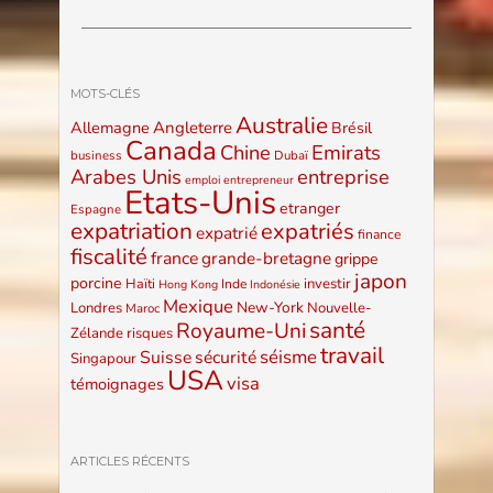
MOTS-CLÉS
Australie
Allemagne
Angleterre
Brésil
Canada
Emirats
Chine
business
Dubaï
Arabes Unis
entreprise
emploi
entrepreneur
Etats-Unis
etranger
Espagne
expatriation
expatriés
expatrié
finance
fiscalité
france
grande-bretagne
grippe
japon
porcine
Haïti
investir
Inde
Hong Kong
Indonésie
Mexique
New-York
Londres
Nouvelle-
Maroc
santé
Royaume-Uni
Zélande
risques
travail
séisme
Suisse
sécurité
Singapour
USA
visa
témoignages
ARTICLES RÉCENTS