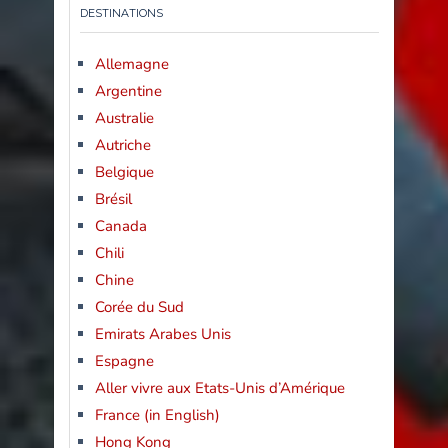
DESTINATIONS
Allemagne
Argentine
Australie
Autriche
Belgique
Brésil
Canada
Chili
Chine
Corée du Sud
Emirats Arabes Unis
Espagne
Aller vivre aux Etats-Unis d’Amérique
France (in English)
Hong Kong