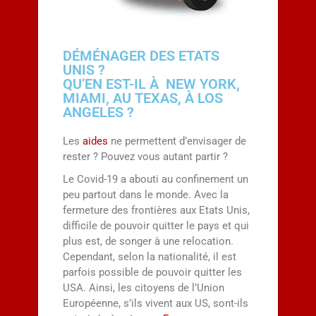
DÉMÉNAGER DES ETATS
UNIS ?
QU’EN EST-IL À NEW YORK,
MIAMI, AU TEXAS, À LOS
ANGELES ?
Les
aides
ne permettent d’envisager de
rester ? Pouvez vous autant partir ?
Le Covid-19 a abouti au confinement un
peu partout dans le monde. Avec la
fermeture des frontières aux Etats Unis,
difficile de pouvoir quitter le pays et qui
plus est, de songer à une relocation.
Cependant, selon la nationalité, il est
parfois possible de pouvoir quitter les
USA. Ainsi, les citoyens de l’Union
Européenne, s’ils vivent aux US, sont-ils